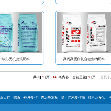
有机-无机复混肥料
高钙高蛋白复合微生物肥料
共有[
1
]页 [
14
]条内容 当前是第[
1
]页
首页 |
沂百度
临沂小程序制作
临沂蜂窝板
临沂网站制作哦
临沂沃多宝